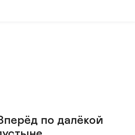
Вперёд по далёкой
пустыне